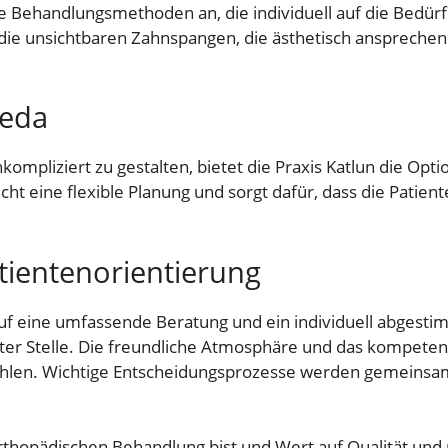
e Behandlungsmethoden an, die individuell auf die Bedürf
ie unsichtbaren Zahnspangen, die ästhetisch ansprechend
meda
mpliziert zu gestalten, bietet die Praxis Katlun die Opti
ht eine flexible Planung und sorgt dafür, dass die Patien
ientenorientierung
auf eine umfassende Beratung und ein individuell abges
ster Stelle. Die freundliche Atmosphäre und das kompeten
ühlen. Wichtige Entscheidungsprozesse werden gemeinsam
orthopädischen Behandlung bist und Wert auf Qualität und