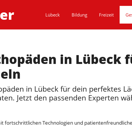
er
Lübeck
Bildung
Freizeit
Ge
thopäden in Lübeck f
heln
opäden in Lübeck für dein perfektes L
aten. Jetzt den passenden Experten wä