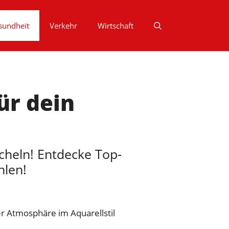
sundheit
Verkehr
Wirtschaft
ür dein
ächeln! Entdecke Top-
hlen!