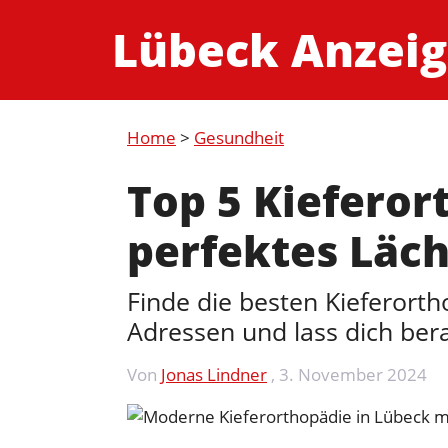
Zum
Lübeck Anzeig
Inhalt
springen
Home
>
Gesundheit
Top 5 Kieferor
perfektes Läc
Finde die besten Kieferorth
Adressen und lass dich ber
Von
Jonas Lindner
,
3. November 2024