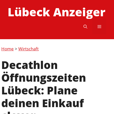
Zum
Lübeck Anzeiger
Inhalt
springen
Menü
Home
>
Wirtschaft
Decathlon
Öffnungszeiten
Lübeck: Plane
deinen Einkauf