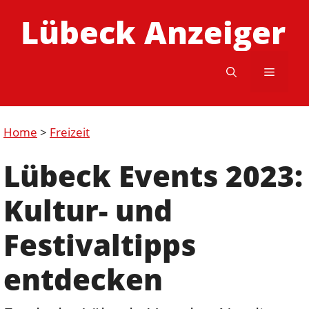
Zum
Lübeck Anzeiger
Inhalt
springen
Menü
Home
>
Freizeit
Lübeck Events 2023:
Kultur- und
Festivaltipps
entdecken